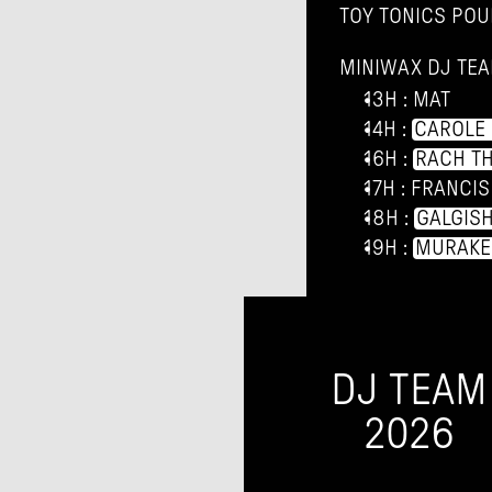
TOY TONICS POU
MINIWAX DJ TE
13H : MAT
14H : 
CAROLE 
16H : 
RACH T
17H : FRANCIS
18H : 
GALGIS
19H : 
MURAKE
DJ TEAM
2026