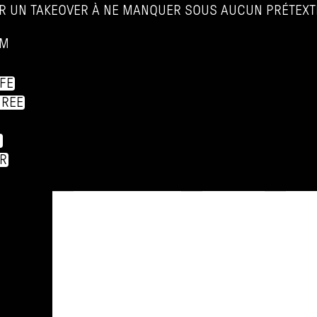
R UN TAKEOVER À NE MANQUER SOUS AUCUN PRÉTEXTE
AM
FE
HREE
H
R