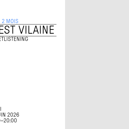
A 2 MOIS
 EST VILAINE
ET
LISTENING
I
UIN 2026
0
–
20:00