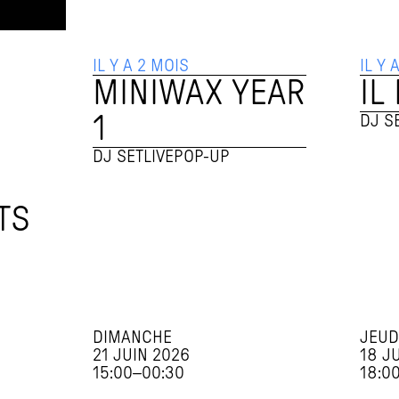
IL Y A 2 MOIS
IL Y 
MINIWAX YEAR 
IL
1
DJ S
DJ SET
LIVE
POP-UP
TS
DIMANCHE
JEUD
21 JUIN 2026
18 J
15:00
–
00:30
18:0