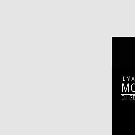
IL Y 
M
DJ S