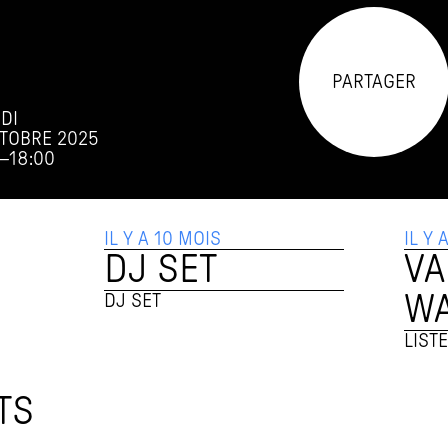
PARTAGER
DI
CTOBRE 2025
–
18:00
IL Y A 10 MOIS
IL Y 
DJ SET
VA
W
DJ SET
LIST
TS