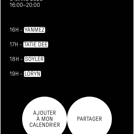
16:00
–
20:00
16H - 
YANMEZ
17H - 
TATIE DEE
18H - 
SOYLER
19H - 
LORYN
AJOUTER

À MON

PARTAGER
CALENDRIER